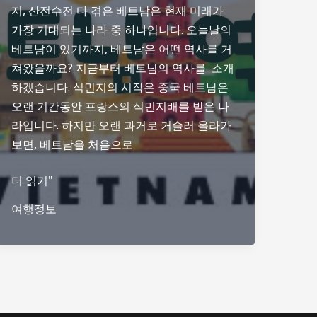
지, 산전수전 다 겪은 베트남은 현재 미래가
가장 기대되는 나라 중 하나입니다. 오늘날의
베트남이 있기까지, 베트남은 어떤 역사를 거
쳐왔을까요? 지금부터 베트남의 역사를 소개
하겠습니다. 식민지의 시작은 중국 베트남은
오랜 기간동안 프랑스의 식민지배를 받은 나
라입니다. 하지만 오랜 과거로 거슬러 올라가
보면, 베트남을 처음으로
베
더 읽기"
트
여행정보
남
역
사