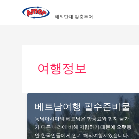
콘
아이365투어
텐
해외단체 맞춤투어
츠
로
건
너
뛰
기
여행정보
베트남여행 필수준비물
동남아시아의 베트남은 항공료와 현지 물가
가 다른 나라에 비해 저렴하기 때문에 오랫동
안 한국인들에게 인기 해외여행지였습니다.