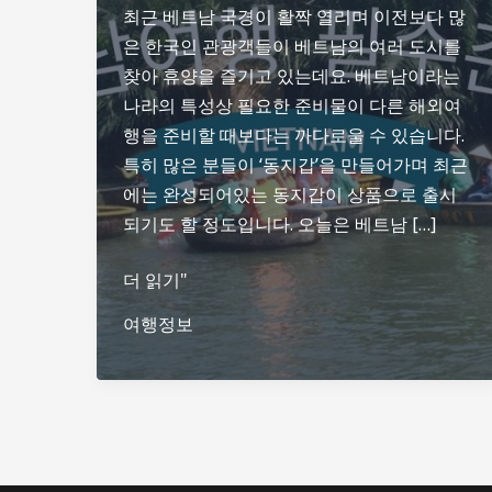
최근 베트남 국경이 활짝 열리며 이전보다 많
은 한국인 관광객들이 베트남의 여러 도시를
찾아 휴양을 즐기고 있는데요. 베트남이라는
나라의 특성상 필요한 준비물이 다른 해외여
행을 준비할 때보다는 까다로울 수 있습니다.
특히 많은 분들이 ‘동지갑’을 만들어가며 최근
에는 완성되어있는 동지갑이 상품으로 출시
되기도 할 정도입니다. 오늘은 베트남 […]
베
더 읽기"
트
여행정보
남
여
행
필
수
준