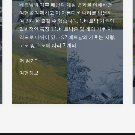
베트남의 기후 패턴과 계절 변화를 이해하면
여행을 계획하고 이 아름다운 나라를 방문하
여 최대한 즐길 수 있습니다. 1. 베트남 기후의
일반적인 특징 1.1. 베트남은 몇 개의 기후 지
역으로 나뉘어 있나요? 베트남의 기후는 지형,
고도 및 위도에 따라 7 개의
베
더 읽기"
트
여행정보
남
기
후